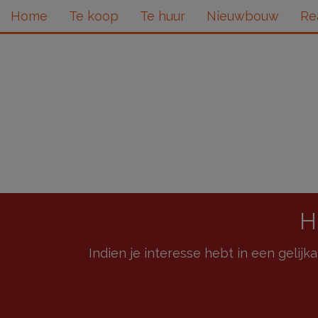
Home
Te koop
Te huur
Nieuwbouw
Re
H
Indien je interesse hebt in een gelijk