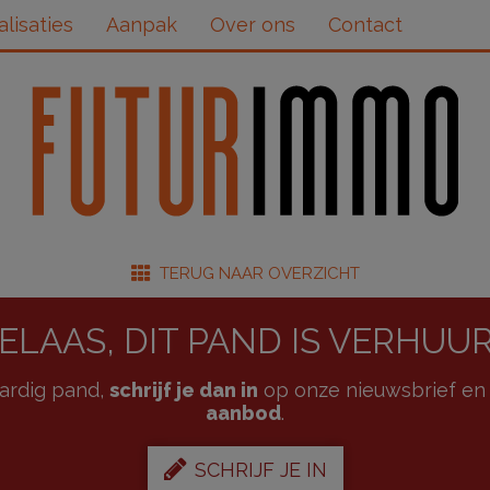
alisaties
Aanpak
Over ons
Contact
TERUG NAAR OVERZICHT
ELAAS, DIT PAND IS VERHUU
aardig pand,
schrijf je dan in
op onze nieuwsbrief en 
aanbod
.
SCHRIJF JE IN