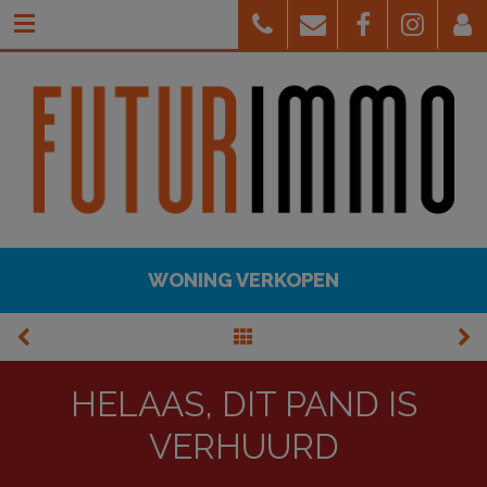
WONING VERKOPEN
HELAAS, DIT PAND IS
VERHUURD