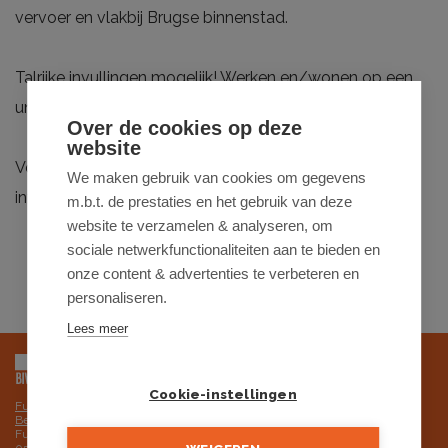
vervoer en vlakbij Brugse binnenstad.
Talrijke invullingen mogelijk! Werken en/wonen op een
unieke plek!
Over de cookies op deze
website
Voor meer info of een bezoek ter plaatse:
We maken gebruik van cookies om gegevens
info@futurimmo.be - 0470 50 50 50.
m.b.t. de prestaties en het gebruik van deze
website te verzamelen & analyseren, om
sociale netwerkfunctionaliteiten aan te bieden en
onze content & advertenties te verbeteren en
personaliseren.
Lees meer
Cookie-instellingen
Futurimmo BV is onderworpen aan de deontologische code van het BIV,
Beroepsinstituut van Vastgoedmakelaars
Futurimmo BV: ondernemingsnummer 0525.725.251 - BTW BE