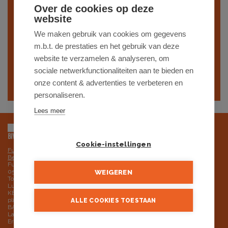
Indien je interesse hebt in een gelijkaardig
Over de cookies op deze
pand,
schrijf je dan in
op onze nieuwsbrief
website
en blijf op de hoogte van ons
recentste
We maken gebruik van cookies om gegevens
m.b.t. de prestaties en het gebruik van deze
aanbod
.
website te verzamelen & analyseren, om
sociale netwerkfunctionaliteiten aan te bieden en
SCHRIJF JE IN
onze content & advertenties te verbeteren en
personaliseren.
Lees meer
Cookie-instellingen
Futurimmo BV is onderworpen aan de deontologische code van het BIV,
Beroepsinstituut van Vastgoedmakelaars
Futurimmo BV: ondernemingsnummer 0525.725.251 - BTW BE
0525.725.251 RPR Gent, afdeling Brugge
WEIGEREN
Toezichthoudende autoriteit: Beroepsinstituut van Vastgoedmakelaars,
Luxemburgstraat 16B, 1000 Brussel - 02 505 38 50 - info@biv.be
KB van 30 december 2018 tot goedkeuring van het reglement van
plichtenleer van het BIV
ALLE COOKIES TOESTAAN
BA en borgstelling via NV AXA Belgium (polisnr. 730.390.160)
Land van erkenning is België
Erkend lid CIB