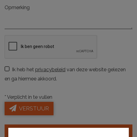
Ik heb het
privacybeleid
van deze website gelezen
en ga hiermee akkoord.
*
Verplicht in te vullen
VERSTUUR