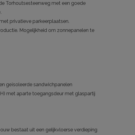
bij de Torhoutsesteenweg met een goede
.
et privatieve parkeerplaatsen.
roductie. Mogelijkheid om zonnepanelen te
t en geïsoleerde sandwichpanelen
 H) met aparte toegangsdeur met glaspartij
uw bestaat uit een gelijkvloerse verdieping