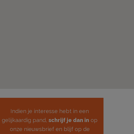
Indien je interesse hebt in een
gelijkaardig pand,
schrijf je dan in
op
onze nieuwsbrief en blijf op de