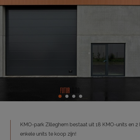
KMO-park Zilleghem bestaat uit 18 KMO-units en 2
enkele units te koop zijn!