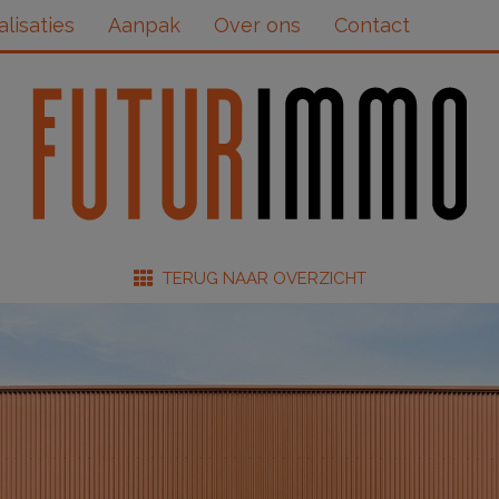
alisaties
Aanpak
Over ons
Contact
TERUG NAAR OVERZICHT