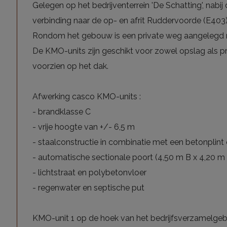
Gelegen op het bedrijventerrein 'De Schatting', na
verbinding naar de op- en afrit Ruddervoorde (E403)
Rondom het gebouw is een private weg aangelegd m
De KMO-units zijn geschikt voor zowel opslag als p
voorzien op het dak.
Afwerking casco KMO-units :
- brandklasse C
- vrije hoogte van +/- 6,5 m
- staalconstructie in combinatie met een betonplin
- automatische sectionale poort (4,50 m B x 4,20 m
- lichtstraat en polybetonvloer
- regenwater en septische put
KMO-unit 1 op de hoek van het bedrijfsverzamelgebo