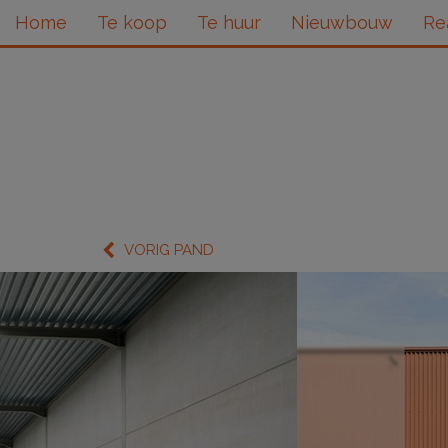
Home
Te koop
Te huur
Nieuwbouw
Re
VORIG PAND