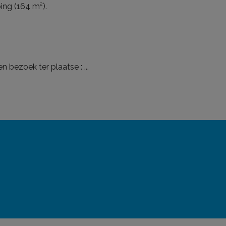
ping (164 m²).
en bezoek ter plaatse :
...