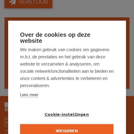
VERSTUUR
Indien je interesse hebt in een gelijkaardig
Over de cookies op deze
pand,
schrijf je dan in
op onze nieuwsbrief
website
en blijf op de hoogte van ons
recentste
We maken gebruik van cookies om gegevens
m.b.t. de prestaties en het gebruik van deze
aanbod
.
website te verzamelen & analyseren, om
sociale netwerkfunctionaliteiten aan te bieden en
SCHRIJF JE IN
onze content & advertenties te verbeteren en
personaliseren.
Lees meer
Cookie-instellingen
Futurimmo BV is onderworpen aan de deontologische code van het BIV,
Beroepsinstituut van Vastgoedmakelaars
Futurimmo BV: ondernemingsnummer 0525.725.251 - BTW BE
0525.725.251 RPR Gent, afdeling Brugge
WEIGEREN