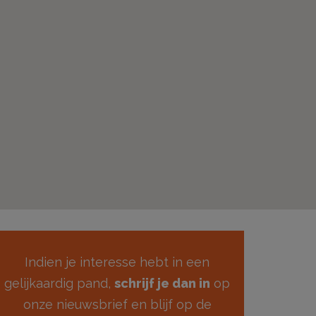
Indien je interesse hebt in een
gelijkaardig pand,
schrijf je dan in
op
onze nieuwsbrief en blijf op de