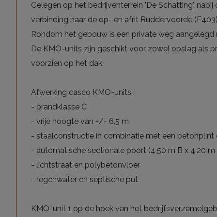
Gelegen op het bedrijventerrein 'De Schatting', na
verbinding naar de op- en afrit Ruddervoorde (E403)
Rondom het gebouw is een private weg aangelegd m
De KMO-units zijn geschikt voor zowel opslag als p
voorzien op het dak.
Afwerking casco KMO-units :
- brandklasse C
- vrije hoogte van +/- 6,5 m
- staalconstructie in combinatie met een betonplin
- automatische sectionale poort (4,50 m B x 4,20 m
- lichtstraat en polybetonvloer
- regenwater en septische put
KMO-unit 1 op de hoek van het bedrijfsverzamelgebo