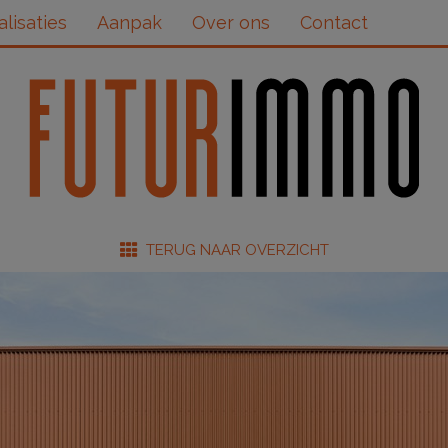
alisaties
Aanpak
Over ons
Contact
TERUG NAAR OVERZICHT