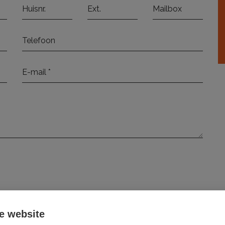
elezen en ga hiermee akkoord.
e website