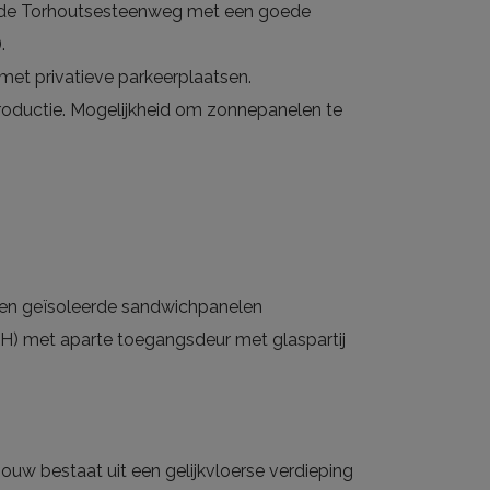
bij de Torhoutsesteenweg met een goede
.
et privatieve parkeerplaatsen.
roductie. Mogelijkheid om zonnepanelen te
t en geïsoleerde sandwichpanelen
 H) met aparte toegangsdeur met glaspartij
uw bestaat uit een gelijkvloerse verdieping