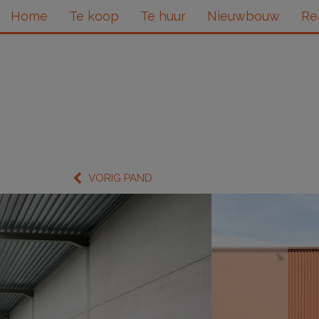
Home
Te koop
Te huur
Nieuwbouw
Re
VORIG PAND