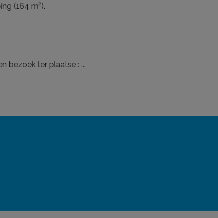
ping (164 m²).
en bezoek ter plaatse :
...