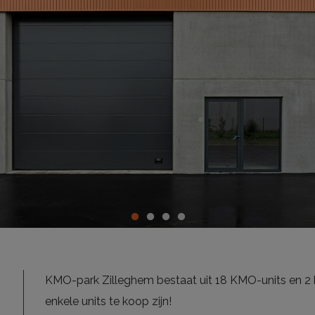
KMO-park Zilleghem bestaat uit 18 KMO-units en 2
enkele units te koop zijn!