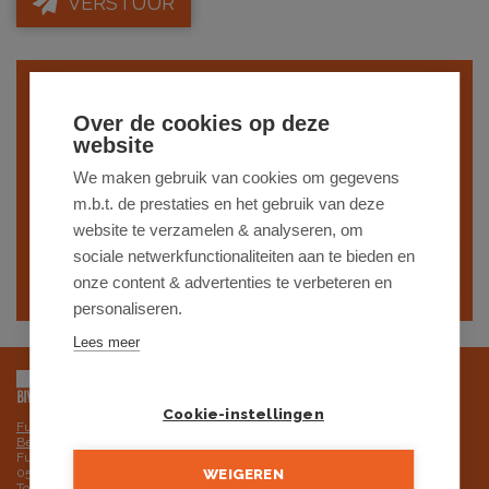
VERSTUUR
Indien je interesse hebt in een gelijkaardig
Over de cookies op deze
pand,
schrijf je dan in
op onze nieuwsbrief
website
en blijf op de hoogte van ons
recentste
We maken gebruik van cookies om gegevens
m.b.t. de prestaties en het gebruik van deze
aanbod
.
website te verzamelen & analyseren, om
sociale netwerkfunctionaliteiten aan te bieden en
SCHRIJF JE IN
onze content & advertenties te verbeteren en
personaliseren.
Lees meer
Cookie-instellingen
Futurimmo BV is onderworpen aan de deontologische code van het BIV,
Beroepsinstituut van Vastgoedmakelaars
Futurimmo BV: ondernemingsnummer 0525.725.251 - BTW BE
0525.725.251 RPR Gent, afdeling Brugge
WEIGEREN
Toezichthoudende autoriteit: Beroepsinstituut van Vastgoedmakelaars,