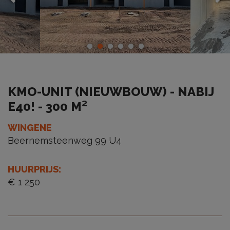
KMO-UNIT (NIEUWBOUW) - NABIJ
E40! - 300 M²
WINGENE
Beernemsteenweg 99 U4
HUURPRIJS
:
€ 1 250