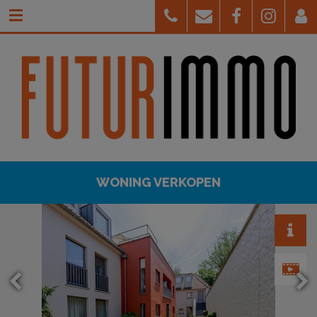
WONING VERKOPEN
BRUGGE
€ 1 395 000
174 m²
3
Ja