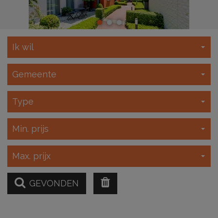
LEES MEER
Ik wil
Gemeente
Type
Min. prijs
Max. prijx
GEVONDEN