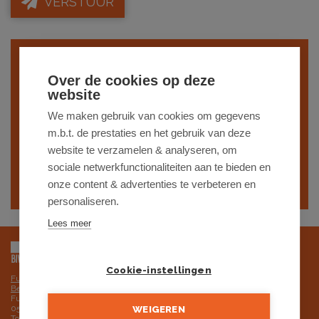
VERSTUUR
Indien je interesse hebt in een gelijkaardig
Over de cookies op deze
pand,
schrijf je dan in
op onze nieuwsbrief
website
en blijf op de hoogte van ons
recentste
We maken gebruik van cookies om gegevens
m.b.t. de prestaties en het gebruik van deze
aanbod
.
website te verzamelen & analyseren, om
sociale netwerkfunctionaliteiten aan te bieden en
SCHRIJF JE IN
onze content & advertenties te verbeteren en
personaliseren.
Lees meer
Cookie-instellingen
Futurimmo BV is onderworpen aan de deontologische code van het BIV,
Beroepsinstituut van Vastgoedmakelaars
Futurimmo BV: ondernemingsnummer 0525.725.251 - BTW BE
0525.725.251 RPR Gent, afdeling Brugge
WEIGEREN
Toezichthoudende autoriteit: Beroepsinstituut van Vastgoedmakelaars,