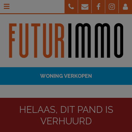
WONING VERKOPEN
HELAAS, DIT PAND IS
VERHUURD