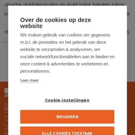
douche, dubbele lavabo en apart toilet, berging, ruime
bergzolder. Tuin met terras uitgevend op een grote vijver,
Over de cookies op deze
… CV op aardgas (nieuwe hoogrendementsketel),
website
dubbele beglazing, geïsoleerd dak, aparte parkeerplaats,
We maken gebruik van cookies om gegevens
… Tot. opp. 583 m². Een EXCELLENT aanbod !!!
m.b.t. de prestaties en het gebruik van deze
website te verzamelen & analyseren, om
sociale netwerkfunctionaliteiten aan te bieden en
onze content & advertenties te verbeteren en
personaliseren.
Lees meer
Cookie-instellingen
Futurimmo BV is onderworpen aan de deontologische code van het BIV,
Beroepsinstituut van Vastgoedmakelaars
Futurimmo BV: ondernemingsnummer 0525.725.251 - BTW BE
0525.725.251 RPR Gent, afdeling Brugge
WEIGEREN
Toezichthoudende autoriteit: Beroepsinstituut van Vastgoedmakelaars,
Luxemburgstraat 16B, 1000 Brussel - 02 505 38 50 - info@biv.be
KB van 30 december 2018 tot goedkeuring van het reglement van
plichtenleer van het BIV
ALLE COOKIES TOESTAAN