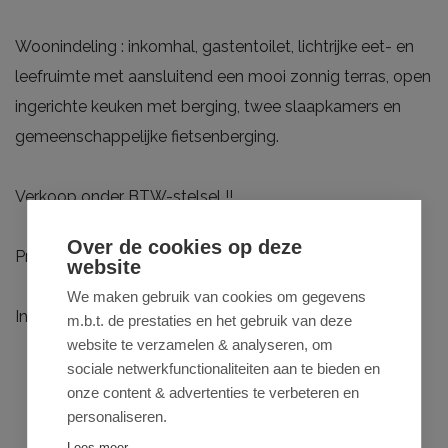
Woonindeling : inkomhal, gastentoilet, lichtrijke eet- en
leefruimte met aansluitend een mooi zonnig terras, open
ingerichte keuken met berging, twee slaapkamers en
gemeenschappelijke fietsenberging.
Verkoop onder BTW-stelsel !!
Over de cookies op deze
Privé-parking achteraan optioneel bij te kopen.
website
We maken gebruik van cookies om gegevens
Interesse : 0470 50 50 50 of info@futurimmo.be
m.b.t. de prestaties en het gebruik van deze
website te verzamelen & analyseren, om
sociale netwerkfunctionaliteiten aan te bieden en
onze content & advertenties te verbeteren en
personaliseren.
Lees meer