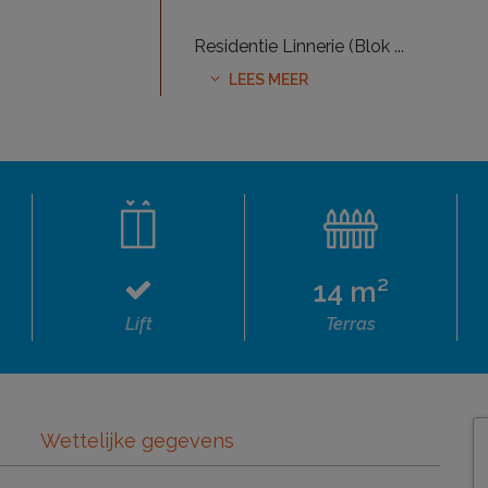
Residentie Linnerie (Blok
...
LEES MEER
14 m²
Lift
Terras
Wettelijke gegevens