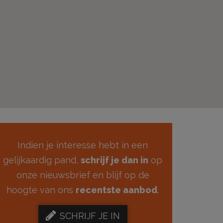
Indien je interesse hebt in een
gelijkaardig pand,
schrijf je dan in
op
onze nieuwsbrief en blijf op de
hoogte van ons
recentste aanbod
.
SCHRIJF JE IN