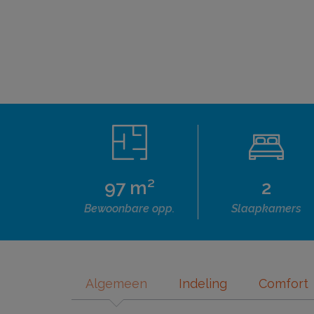
97 m²
2
Bewoonbare opp.
Slaapkamers
Algemeen
Indeling
Comfort