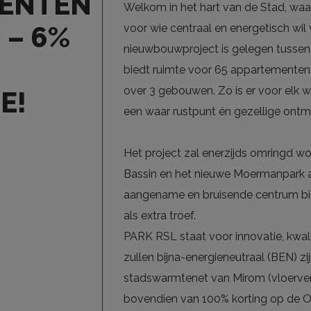
ENTEN
Welkom in het hart van de Stad, wa
 – 6%
voor wie centraal en energetisch wi
nieuwbouwproject is gelegen tussen
biedt ruimte voor 65 appartementen
over 3 gebouwen. Zo is er voor elk w
E!
een waar rustpunt én gezellige ontm
Het project zal enerzijds omringd wo
Bassin en het nieuwe Moermanpark ac
aangename en bruisende centrum bi
als extra troef.
PARK RSL staat voor innovatie, kwa
zullen bijna-energieneutraal (BEN) z
stadswarmtenet van Mirom (vloerverw
bovendien van 100% korting op de O