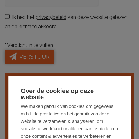
Ik heb het
privacybeleid
van deze website gelezen
en ga hiermee akkoord.
*
Verplicht in te vullen
VERSTUUR
Indien je interesse hebt in een gelijkaardig
Over de cookies op deze
pand,
schrijf je dan in
op onze nieuwsbrief
website
en blijf op de hoogte van ons
recentste
We maken gebruik van cookies om gegevens
m.b.t. de prestaties en het gebruik van deze
aanbod
.
website te verzamelen & analyseren, om
sociale netwerkfunctionaliteiten aan te bieden en
SCHRIJF JE IN
onze content & advertenties te verbeteren en