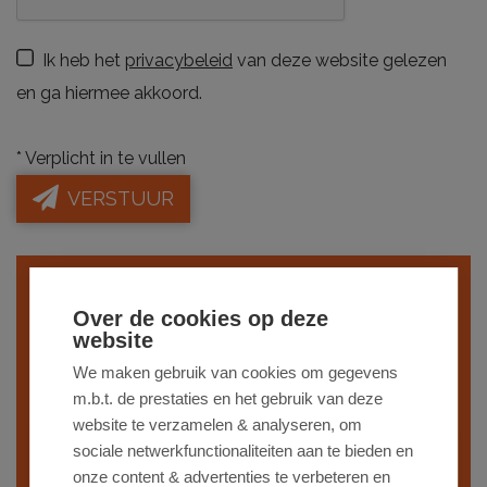
Ik heb het
privacybeleid
van deze website gelezen
en ga hiermee akkoord.
*
Verplicht in te vullen
VERSTUUR
Indien je interesse hebt in een gelijkaardig
Over de cookies op deze
pand,
schrijf je dan in
op onze nieuwsbrief
website
en blijf op de hoogte van ons
recentste
We maken gebruik van cookies om gegevens
m.b.t. de prestaties en het gebruik van deze
aanbod
.
website te verzamelen & analyseren, om
sociale netwerkfunctionaliteiten aan te bieden en
SCHRIJF JE IN
onze content & advertenties te verbeteren en