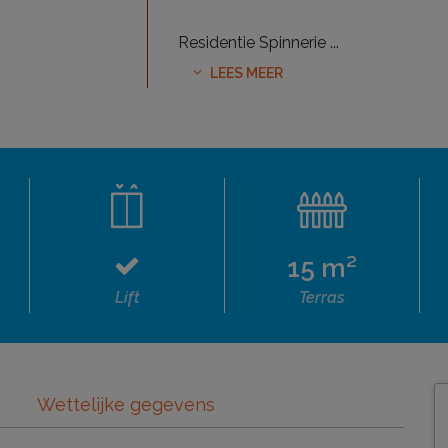
Residentie Spinnerie
...
LEES MEER
15 m²
Lift
Terras
Wettelijke gegevens