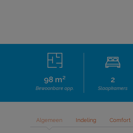
98 m²
2
Bewoonbare opp.
Slaapkamers
Algemeen
Indeling
Comfort