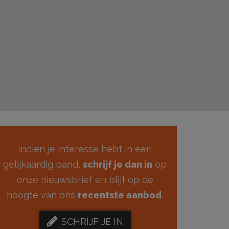
Indien je interesse hebt in een
gelijkaardig pand,
schrijf je dan in
op
onze nieuwsbrief en blijf op de
hoogte van ons
recentste aanbod
.
SCHRIJF JE IN