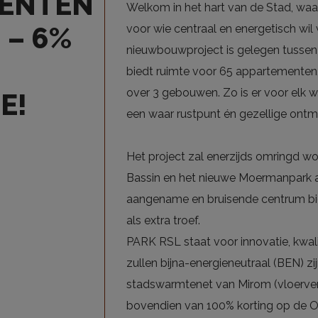
ENTEN
Welkom in het hart van de Stad, wa
 – 6%
voor wie centraal en energetisch wi
nieuwbouwproject is gelegen tussen
biedt ruimte voor 65 appartementen
over 3 gebouwen. Zo is er voor elk w
E!
een waar rustpunt én gezellige ontm
Het project zal enerzijds omringd wo
Bassin en het nieuwe Moermanpark ac
aangename en bruisende centrum bi
als extra troef.
PARK RSL staat voor innovatie, kwa
zullen bijna-energieneutraal (BEN) z
stadswarmtenet van Mirom (vloerverw
bovendien van 100% korting op de O