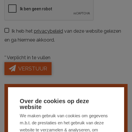
Ik heb het
privacybeleid
van deze website gelezen
en ga hiermee akkoord.
*
Verplicht in te vullen
VERSTUUR
Indien je interesse hebt in een gelijkaardig
Over de cookies op deze
pand,
schrijf je dan in
op onze nieuwsbrief
website
en blijf op de hoogte van ons
recentste
We maken gebruik van cookies om gegevens
m.b.t. de prestaties en het gebruik van deze
aanbod
.
website te verzamelen & analyseren, om