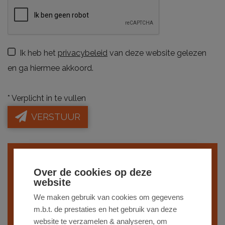
Ik heb het
privacybeleid
van deze website gelezen
en ga hiermee akkoord.
*
Verplicht in te vullen
VERSTUUR
Indien je interesse hebt in een gelijkaardig
Over de cookies op deze
pand,
schrijf je dan in
op onze nieuwsbrief
website
en blijf op de hoogte van ons
recentste
We maken gebruik van cookies om gegevens
m.b.t. de prestaties en het gebruik van deze
aanbod
.
website te verzamelen & analyseren, om