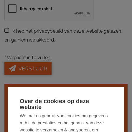
Ik heb het
privacybeleid
van deze website gelezen
en ga hiermee akkoord.
*
Verplicht in te vullen
VERSTUUR
Indien je interesse hebt in een gelijkaardig
Over de cookies op deze
pand,
schrijf je dan in
op onze nieuwsbrief
website
en blijf op de hoogte van ons
recentste
We maken gebruik van cookies om gegevens
m.b.t. de prestaties en het gebruik van deze
aanbod
.
website te verzamelen & analyseren, om