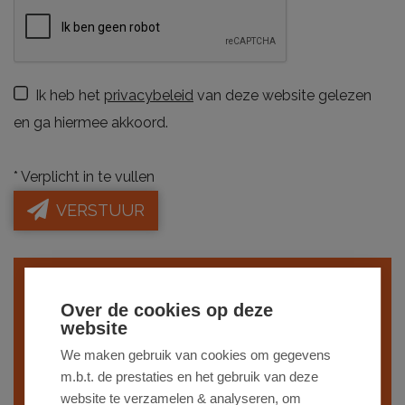
Ik heb het
privacybeleid
van deze website gelezen
en ga hiermee akkoord.
*
Verplicht in te vullen
VERSTUUR
Indien je interesse hebt in een gelijkaardig
Over de cookies op deze
pand,
schrijf je dan in
op onze nieuwsbrief
website
en blijf op de hoogte van ons
recentste
We maken gebruik van cookies om gegevens
m.b.t. de prestaties en het gebruik van deze
aanbod
.
website te verzamelen & analyseren, om