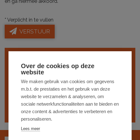
en ga hiermee akkoord.
*
Verplicht in te vullen
VERSTUUR
Indien je interesse hebt in een gelijkaardig
Over de cookies op deze
pand,
schrijf je dan in
op onze nieuwsbrief
website
en blijf op de hoogte van ons
recentste
We maken gebruik van cookies om gegevens
m.b.t. de prestaties en het gebruik van deze
aanbod
.
website te verzamelen & analyseren, om
sociale netwerkfunctionaliteiten aan te bieden en
SCHRIJF JE IN
onze content & advertenties te verbeteren en
personaliseren.
Lees meer