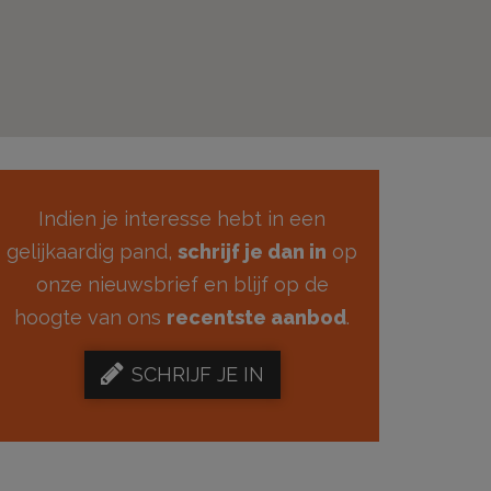
Indien je interesse hebt in een
gelijkaardig pand,
schrijf je dan in
op
onze nieuwsbrief en blijf op de
hoogte van ons
recentste aanbod
.
SCHRIJF JE IN