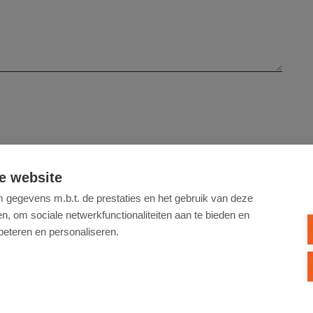
elezen en ga hiermee akkoord.
e website
gegevens m.b.t. de prestaties en het gebruik van deze
VERSTUUR
, om sociale netwerkfunctionaliteiten aan te bieden en
beteren en personaliseren.
en aan de deontologische code van het BIV, Beroepsinstituut van Vastgoedmakel
gsnummer 0525.725.251 - BTW BE 0525.725.251 RPR Gent, afdeling Brugge
t: Beroepsinstituut van Vastgoedmakelaars, Luxemburgstraat 16B, 1000 Brussel - 
ot goedkeuring van het reglement van plichtenleer van het BIV
AXA Belgium (polisnr. 730.390.160)