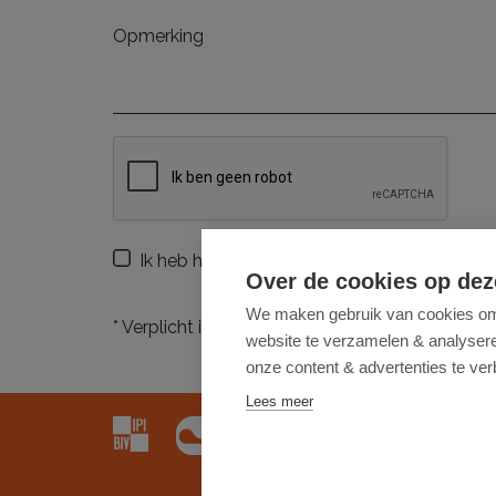
Ik heb het
privacybeleid
van deze website g
Over de cookies op dez
We maken gebruik van cookies om 
*
Verplicht in te vullen
website te verzamelen & analyseren
onze content & advertenties te ver
Lees meer
Futurimmo BV is onderworp
Futurimmo BV: ondernemin
Toezichthoudende autoritei
KB van 30 december 2018 t
BA en borgstelling via NV 