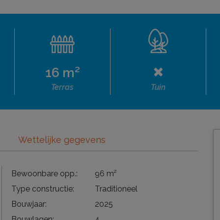
16 m²
Terras
Tuin
Wettelijke gegevens
Bewoonbare opp.:
96 m²
Type constructie:
Traditioneel
Bouwjaar:
2025
Bouwlagen:
4