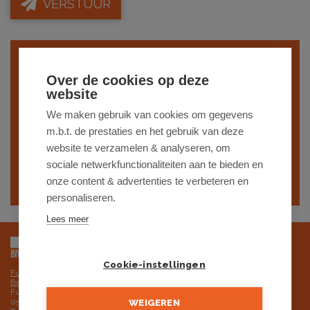
VERSTUUR
Indien je interesse hebt in een gelijkaardig
Over de cookies op deze
pand,
schrijf je dan in
op onze nieuwsbrief
website
en blijf op de hoogte van ons
recentste
We maken gebruik van cookies om gegevens
m.b.t. de prestaties en het gebruik van deze
aanbod
.
website te verzamelen & analyseren, om
sociale netwerkfunctionaliteiten aan te bieden en
SCHRIJF JE IN
onze content & advertenties te verbeteren en
personaliseren.
Lees meer
Cookie-instellingen
Futurimmo BV is onderworpen aan de deontologische code van het BIV,
Beroepsinstituut van Vastgoedmakelaars
Futurimmo BV: ondernemingsnummer 0525.725.251 - BTW BE
0525.725.251 RPR Gent, afdeling Brugge
WEIGEREN