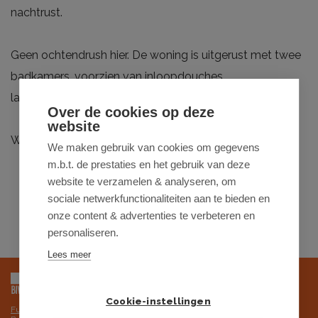
nachtrust.
Geen ochtendrush hier. De woning is uitgerust met twee
badkamers, voorzien van inloopdouches,
lavabomeubels en kwalitatief sanitair.
Over de cookies op deze
website
Wonen aan de Potterierei betekent wonen in
...
We maken gebruik van cookies om gegevens
LEES MEER
m.b.t. de prestaties en het gebruik van deze
website te verzamelen & analyseren, om
sociale netwerkfunctionaliteiten aan te bieden en
onze content & advertenties te verbeteren en
personaliseren.
Lees meer
Cookie-instellingen
Futurimmo BV is onderworpen aan de deontologische code van het BIV,