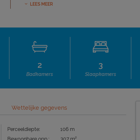
LEES MEER
2
3
Badkamers
Slaapkamers
Wettelijke gegevens
Perceeldiepte:
106 m
Bewoonbare opp.:
307 m²