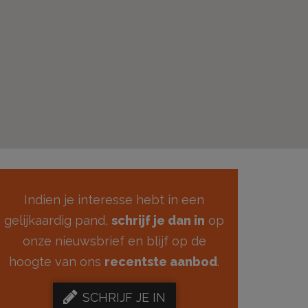
Indien je interesse hebt in een
gelijkaardig pand,
schrijf je dan in
op
onze nieuwsbrief en blijf op de
hoogte van ons
recentste aanbod
.
SCHRIJF JE IN