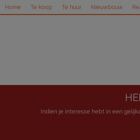
Home
Te koop
Te huur
Nieuwbouw
Re
HE
Indien je interesse hebt in een gelijk