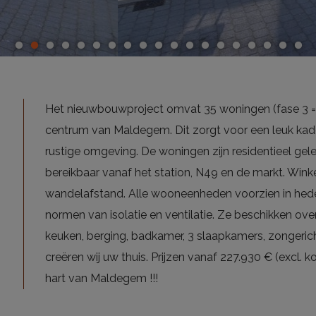
Het nieuwbouwproject omvat 35 woningen (fase 3 = l
centrum van Maldegem. Dit zorgt voor een leuk ka
rustige omgeving. De woningen zijn residentieel gel
bereikbaar vanaf het station, N49 en de markt. Winkel
wandelafstand. Alle wooneenheden voorzien in he
normen van isolatie en ventilatie. Ze beschikken over 
keuken, berging, badkamer, 3 slaapkamers, zongericht
creëren wij uw thuis. Prijzen vanaf 227.930 € (excl
hart van Maldegem !!!