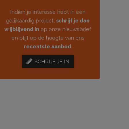
Indien je interesse hebt in een
gelijkaardig project,
schrijf je dan
vrijblijvend in
op onze nieuwsbrief
en blijf op de hoogte van ons
recentste aanbod
.
SCHRIJF JE IN