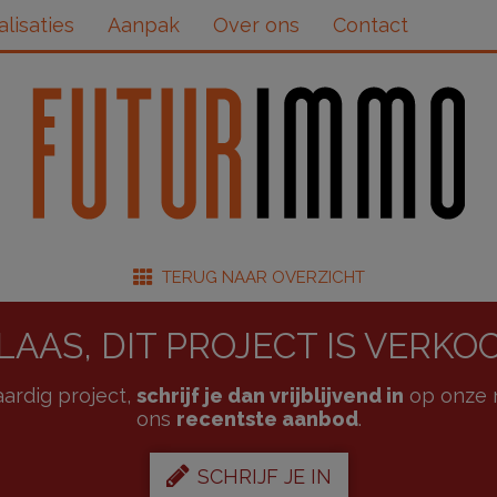
alisaties
Aanpak
Over ons
Contact
TERUG NAAR OVERZICHT
LAAS, DIT PROJECT IS VERKO
aardig project,
schrijf je dan vrijblijvend in
op onze n
ons
recentste aanbod
.
SCHRIJF JE IN