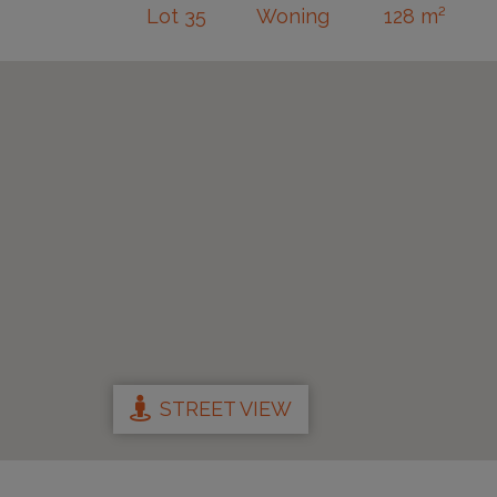
Lot 35
Woning
128 m²
STREET VIEW