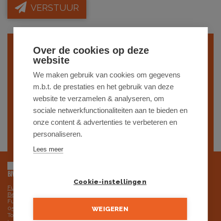
VERSTUUR
Over de cookies op deze
Indien je interesse hebt in een gelijkaardig
website
project,
schrijf je dan vrijblijvend in
op
We maken gebruik van cookies om gegevens
onze nieuwsbrief en blijf op de hoogte van
m.b.t. de prestaties en het gebruik van deze
website te verzamelen & analyseren, om
ons
recentste aanbod
.
sociale netwerkfunctionaliteiten aan te bieden en
onze content & advertenties te verbeteren en
SCHRIJF JE IN
personaliseren.
Lees meer
Cookie-instellingen
Futurimmo BV is onderworpen aan de deontologische code van het BIV,
Beroepsinstituut van Vastgoedmakelaars
Futurimmo BV: ondernemingsnummer 0525.725.251 - BTW BE
0525.725.251 RPR Gent, afdeling Brugge
WEIGEREN
Toezichthoudende autoriteit: Beroepsinstituut van Vastgoedmakelaars,