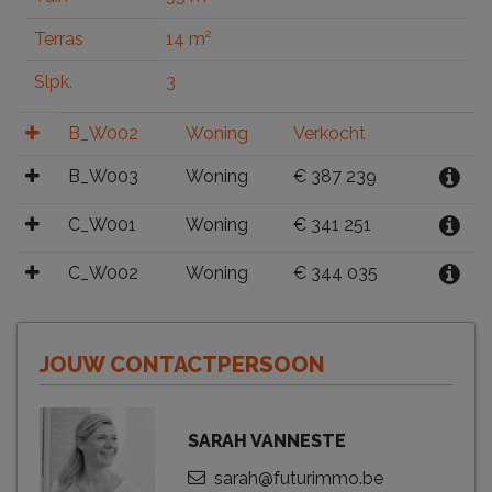
Terras
14 m²
Slpk.
3
B_W002
Woning
Verkocht
B_W003
Woning
€ 387 239
C_W001
Woning
€ 341 251
C_W002
Woning
€ 344 035
JOUW CONTACTPERSOON
SARAH VANNESTE
sarah@futurimmo.be