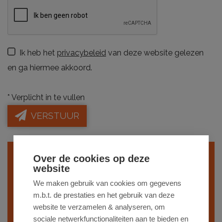
Ik heb het
privacybeleid
van deze website gelezen
en ga hiermee akkoord.
*
Verplicht in te vullen
VERSTUUR
Over de cookies op deze
Indien je interesse hebt in een gelijkaardig
website
project,
schrijf je dan vrijblijvend in
op
We maken gebruik van cookies om gegevens
onze nieuwsbrief en blijf op de hoogte van
m.b.t. de prestaties en het gebruik van deze
website te verzamelen & analyseren, om
ons
recentste aanbod
.
sociale netwerkfunctionaliteiten aan te bieden en