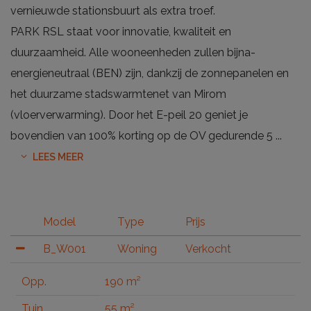
vernieuwde stationsbuurt als extra troef.
PARK RSL staat voor innovatie, kwaliteit en
duurzaamheid. Alle wooneenheden zullen bijna-
energieneutraal (BEN) zijn, dankzij de zonnepanelen en
het duurzame stadswarmtenet van Mirom
(vloerverwarming). Door het E-peil 20 geniet je
bovendien van 100% korting op de OV gedurende 5
...
LEES MEER
Model
Type
Prijs
B_W001
Woning
Verkocht
Opp.
190 m²
Tuin
55 m²