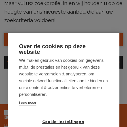
Maar vul uw zoekprofiel in en wij houden u op de
hoogte van ons nieuwste aanbod die aan uw
zoekcriteria voldoen!
SCHRIJF JE HIER IN
Over de cookies op deze
website
We maken gebruik van cookies om gegevens
1
2
m.b.t. de prestaties en het gebruik van deze
website te verzamelen & analyseren, om
sociale netwerkfunctionaliteiten aan te bieden en
onze content & advertenties te verbeteren en
personaliseren.
Lees meer
Cookie-instellingen
Futurimmo BV is onderworpen aan de deontologische code van het BIV,